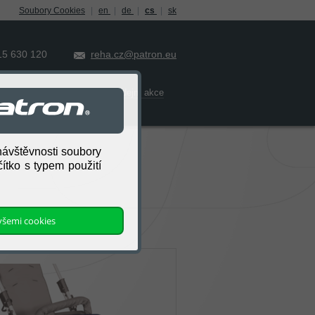
Soubory Cookies
|
en
|
de
|
cs
|
sk
15 630 120
reha.cz@patron.eu
Kontakt
Prodejní akce
Ocenění
návštěvnosti soubory
ítko s typem použití
 všemi cookies