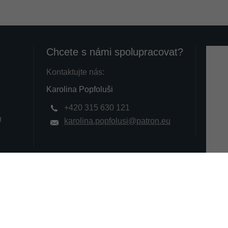
Chcete s námi spolupracovat?
Kontaktujte nás:
Karolina Popfoluši
+420 315 630 121
g
karolina.popfolusi@patron.eu
a. a.s.