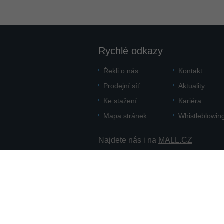
Rychlé odkazy
Řekli o nás
Kontakt
Prodejní síť
Aktuality
Ke stažení
Kariéra
Mapa stránek
Whistleblowin
Najdete nás i na
MALL.CZ
Copyright 2012 - 2014 PATRON Bohemi