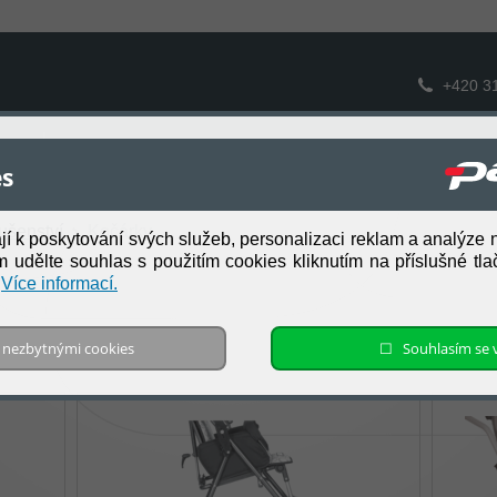
+420 3
O společnosti
tů
es
Prodejní síť
lušenství
Kočárky
ají k poskytování svých služeb, personalizaci reklam a analýze 
m udělte souhlas s použitím cookies kliknutím na příslušné tlač
.
Více informací.
 s nezbytnými cookies
☐ Souhlasím se