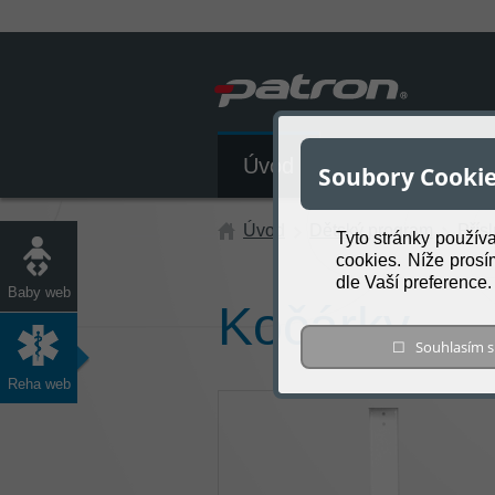
Úvod
Katalog produk
Soubory Cooki
Úvod
Dětský program
Přís
Tyto stránky použív
cookies. Níže prosí
dle Vaší preference
Baby web
Kočárky
☐ Souhlasím
Reha web