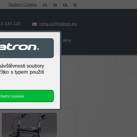
Soubory Cookies
|
en
|
de
|
cs
|
sk
15 630 120
reha.cz@patron.eu
Kontakt
Prodejní akce
Ocenění
návštěvnosti soubory
ítko s typem použití
 všemi cookies