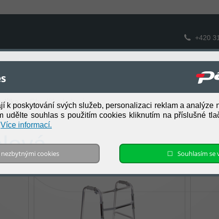
+420 3
O společnosti
tů
es
Prodejní síť
dítka
Chodítka kolová
ají k poskytování svých služeb, personalizaci reklam a analýze 
m udělte souhlas s použitím cookies kliknutím na příslušné tlač
.
Více informací.
olová
 s nezbytnými cookies
☐ Souhlasím se