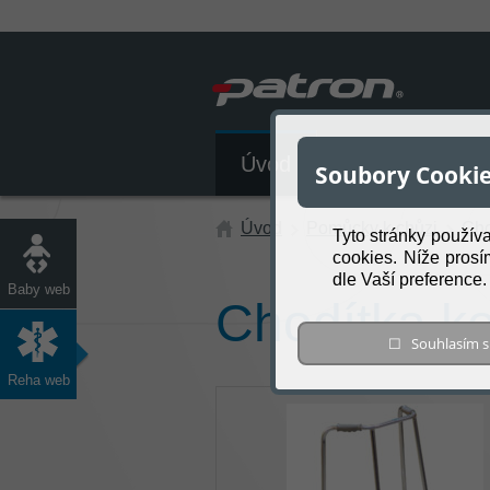
Úvod
Katalog produk
Soubory Cooki
Úvod
Pomůcky k chůzi
Cho
Tyto stránky použív
cookies. Níže prosí
dle Vaší preference
Baby web
Chodítka k
☐ Souhlasím
Reha web