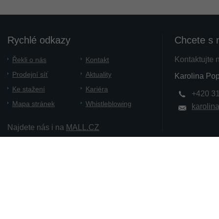
Rychlé odkazy
Chcete s 
Kontaktujte 
Řekli o nás
Kontakt
Prodejní síť
Aktuality
Karolina Pop
Ke stažení
Kariéra
+420 3
Mapa stránek
Whistleblowing
karolin
Najdete nás i na
MALL.CZ
Copyright 2012 - 2014 PATRON Bohemia. a.s.