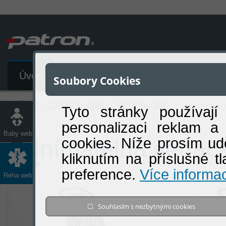
Úvod
Katalog produktů
Soubory Cookies
Úvod
Dětský program
REHA kočárky
Odnímatelná
Tyto stránky používají
personalizaci reklam a
Baby web
cookies. Níže prosím ud
Odnímatelná sedač
kliknutím na příslušné t
preference.
Více informac
Reha web
☐ Souhlasím s nezbytnými cookies