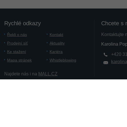
Rychlé odkazy
Chcete s 
Kontaktujte 
Řekli o nás
Kontakt
Prodejní síť
Aktuality
Karolina Pop
Ke stažení
Kariéra
+420 3
Mapa stránek
Whistleblowing
karolin
Najdete nás i na
MALL.CZ
Copyright 2012 - 2014 PATRON Bohemia. a.s.