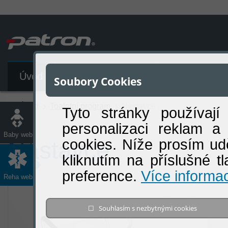
Úvod
Katalog produktů
Soubory Cookies
Úvod
Toaletní program
Nástavce
Tyto stránky používají
personalizaci reklam a
Baby web
cookies. Níže prosím ud
Nástavce
kliknutím na příslušné t
preference.
Více informac
Reha web
☐ Souhlasím s nezbytnými cookies