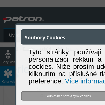
Úvod
Katalog produktů
Soubory Cookies
Úvod
Pomůcky k chůzi
Hole, berle
Berle
Tyto stránky používají
personalizaci reklam a
Baby web
cookies. Níže prosím ud
Berle
kliknutím na příslušné t
preference.
Více informac
Reha web
☐ Souhlasím s nezbytnými cookies