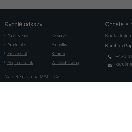
Rychlé odkazy
Chcete s 
Kontaktujte 
Řekli o nás
Kontakt
Prodejní síť
Aktuality
Karolina Pop
Ke stažení
Kariéra
+420 3
Mapa stránek
Whistleblowing
karolin
Najdete nás i na
MALL.CZ
Copyright 2012 - 2014 PATRON Bohemia. a.s.