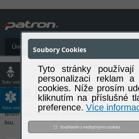
Úvod
Katalog produktů
Soubory Cookies
Úvod
Bandáže a pásy
Trup
Pásy
Pás břišní Ja
Tyto stránky používají
personalizaci reklam a
Baby web
cookies. Níže prosím ud
Pás břišní Jasper F
kliknutím na příslušné t
preference.
Více informac
Reha web
Břišní pasy - doplněné pelotami a nastavitelným tahem
lisu.
☐ Souhlasím s nezbytnými cookies