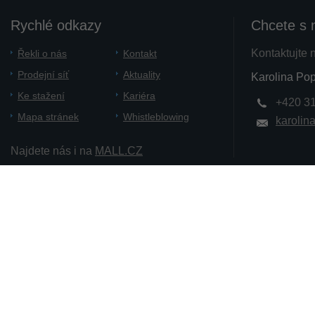
Rychlé odkazy
Chcete s 
Kontaktujte 
Řekli o nás
Kontakt
Prodejní síť
Aktuality
Karolina Pop
Ke stažení
Kariéra
+420 3
Mapa stránek
Whistleblowing
karolin
Najdete nás i na
MALL.CZ
Copyright 2012 - 2014 PATRON Bohemia. a.s.