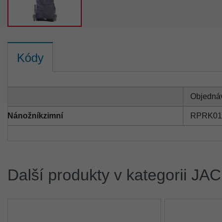
Kódy
Objednáv
Nánožník zimní
RPRK01
Další produkty v kategorii JA