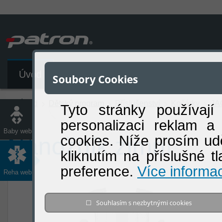
Úvod
Katalog produktů
Soubory Cookies
Úvod
Dětský program
Příslušenství
Kočárky
JA
Tyto stránky používají
personalizaci reklam a
Baby web
cookies. Níže prosím ud
Nánožník zimní
kliknutím na příslušné t
preference.
Více informac
Reha web
☐ Souhlasím s nezbytnými cookies