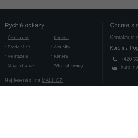
Rychlé odkazy
Chcete s 
Kontaktujte 
Řekli o nás
Kontakt
Prodejní síť
Aktuality
Karolina Pop
Ke stažení
Kariéra
+420 3
Mapa stránek
Whistleblowing
karolin
Najdete nás i na
MALL.CZ
Copyright 2012 - 2014 PATRON Bohemia. a.s.